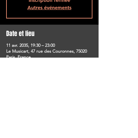
Inscription fermée
Autres événements
Date et lieu
11 avr. 2035, 19:30 – 23:00
Le Musicart, 47 rue des Couronnes, 75020
Paris, France
Partager cet événement
SUIVEZ-NOUS !